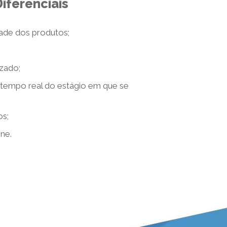
iferenciais
dade dos produtos;
zado;
mpo real do estágio em que se
os;
ine.