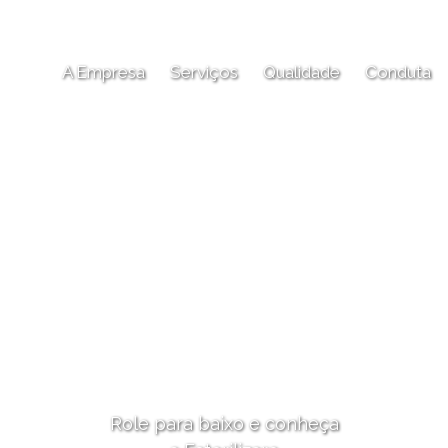
oria em gestão de CME -
A Empresa
Serviços
Qualidade
Conduta
Role para baixo e conheça